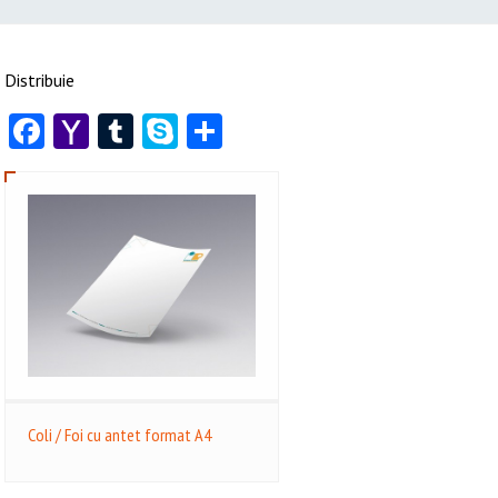
Distribuie
Facebook
Yahoo
Tumblr
Skype
Share
Mail
Coli / Foi cu antet format A4