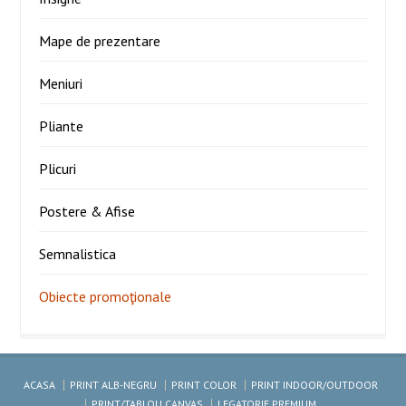
Mape de prezentare
Meniuri
Pliante
Plicuri
Postere & Afise
Semnalistica
Obiecte promoţionale
ACASA
PRINT ALB-NEGRU
PRINT COLOR
PRINT INDOOR/OUTDOOR
PRINT/TABLOU CANVAS
LEGATORIE PREMIUM