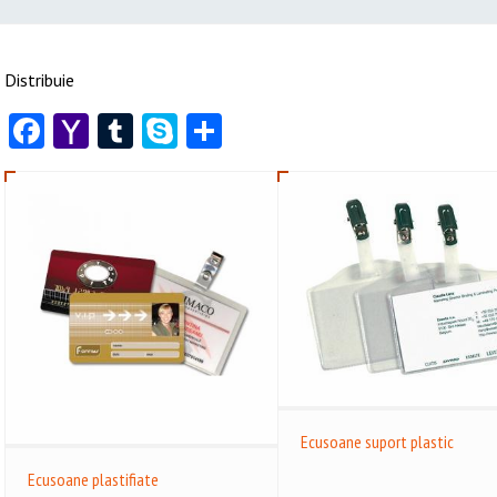
Distribuie
Facebook
Yahoo
Tumblr
Skype
Share
Mail
Ecusoane suport plastic
Ecusoane plastifiate