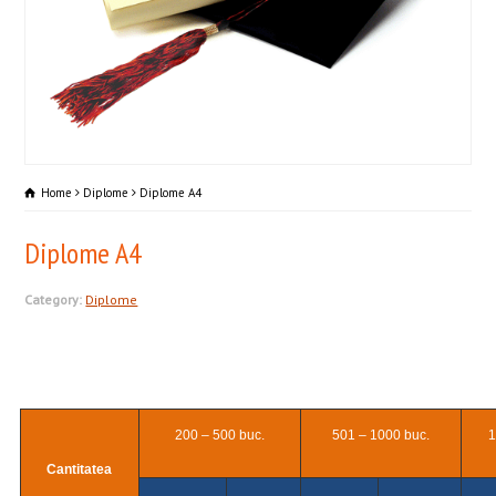
Home
Diplome
Diplome A4
Diplome A4
Category:
Diplome
200 – 500 buc.
501 – 1000 buc.
1
Cantitatea