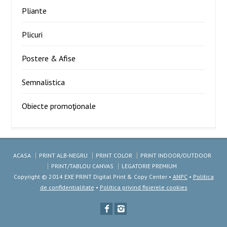
Pliante
Plicuri
Postere & Afise
Semnalistica
Obiecte promoţionale
ACASA
PRINT ALB-NEGRU
PRINT COLOR
PRINT INDOOR/OUTDOOR
PRINT/TABLOU CANVAS
LEGATORIE PREMIUM
Copyright © 2014 EXE PRINT Digital Print & Copy Center •
ANPC
•
Politica
de confidentialitate
•
Politica privind fisierele cookies