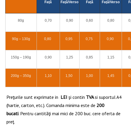
Faţă
Faţă/Verso
Faţă
Faţă/Verso
F
80g
0,70
0,90
0,60
0,80
0
90g – 130g
0,80
0,95
0,75
0,90
0
150g – 190g
0,90
1,25
0,85
1,15
0
200g – 350g
1,10
1,50
1,00
1,45
0
Preţurile sunt exprimate in
LEI
şi contin
TVA
si suportul A4
(hartie, carton, etc.). Comanda minima este de
2
00
bucati
. Pentru cantităţi mai mici de 200 buc. cere oferta de
preţ.