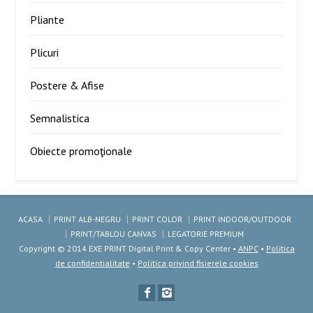
Pliante
Plicuri
Postere & Afise
Semnalistica
Obiecte promoţionale
ACASA
PRINT ALB-NEGRU
PRINT COLOR
PRINT INDOOR/OUTDOOR
PRINT/TABLOU CANVAS
LEGATORIE PREMIUM
Copyright © 2014 EXE PRINT Digital Print & Copy Center •
ANPC
•
Politica
de confidentialitate
•
Politica privind fisierele cookies