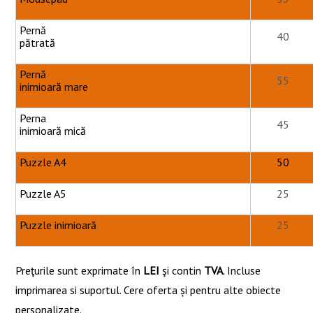
Pernă
40
pătrată
Pernă
55
inimioară mare
Perna
45
inimioară mică
Puzzle A4
50
Puzzle A5
25
Puzzle inimioară
25
Preţurile sunt exprimate în
LEI
şi contin
TVA
. Incluse
imprimarea si suportul. Cere oferta și pentru alte obiecte
personalizate.