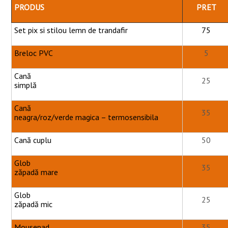
PRODUS
PRET
Set pix si stilou lemn de trandafir
75
Breloc PVC
5
Cană
25
simplă
Cană
35
neagra/roz/verde magica – termosensibila
Cană cuplu
50
Glob
35
zăpadă mare
Glob
25
zăpadă mic
Mousepad
35