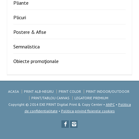
Pliante
Plicuri
Postere & Afise
Semnalistica
Obiecte promoţionale
ACASA
PRINT ALB-NEGRU
PRINT COLOR
PRINT INDOOR/OUTDOOR
PRINT/TABLOU CANVAS
LEGATORIE PREMIUM
Copyright © 2014 EXE PRINT Digital Print & Copy Center •
ANPC
•
Politica
de confidentialitate
•
Politica privind fisierele cookies